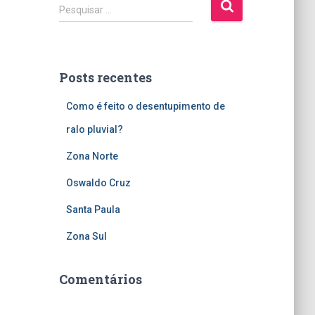
P
Pesquisar …
e
s
q
u
Posts recentes
i
s
Como é feito o desentupimento de
a
r
ralo pluvial?
p
Zona Norte
o
r
Oswaldo Cruz
:
Santa Paula
Zona Sul
Comentários