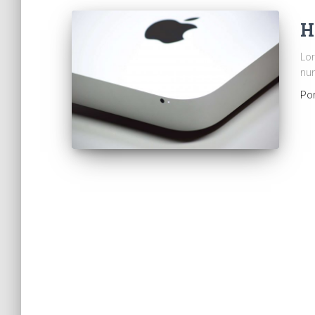
H
Lor
nun
Po