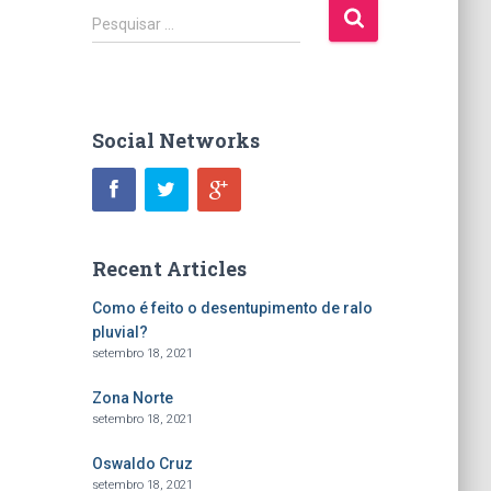
P
Pesquisar …
e
s
q
u
i
Social Networks
s
a
r
p
o
Recent Articles
r
:
Como é feito o desentupimento de ralo
pluvial?
setembro 18, 2021
Zona Norte
setembro 18, 2021
Oswaldo Cruz
setembro 18, 2021