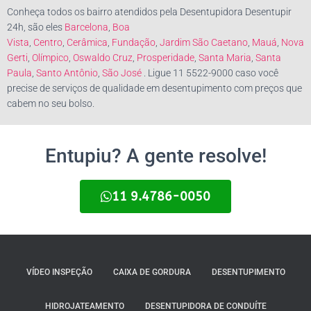
Conheça todos os bairro atendidos pela Desentupidora Desentupir
24h, são eles
Barcelona
,
Boa
Vista
,
Centro
,
Cerâmica
,
Fundação
,
Jardim São Caetano
,
Mauá
,
Nova
Gerti
,
Olímpico
,
Oswaldo Cruz
,
Prosperidade
,
Santa Maria
,
Santa
Paula
,
Santo Antônio
,
São José
. Ligue 11 5522-9000 caso você
precise de serviços de qualidade em desentupimento com preços que
cabem no seu bolso.
Entupiu? A gente resolve!
11 9.4786-0050
VÍDEO INSPEÇÃO
CAIXA DE GORDURA
DESENTUPIMENTO
HIDROJATEAMENTO
DESENTUPIDORA DE CONDUÍTE